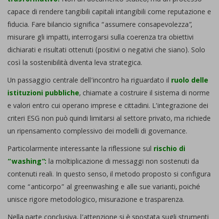
trasformativo.
Non un documento statico, ma un processo
capace di rendere tangibili capitali intangibili come reputazione e
fiducia. Fare bilancio significa “assumere consapevolezza”,
misurare gli impatti, interrogarsi sulla coerenza tra obiettivi
dichiarati e risultati ottenuti (positivi o negativi che siano). Solo
così la sostenibilità diventa leva strategica.
Un passaggio centrale dell’incontro ha riguardato il
ruolo delle
istituzioni pubbliche
, chiamate a costruire il sistema di norme
e valori entro cui operano imprese e cittadini. L’integrazione dei
criteri ESG non può quindi limitarsi al settore privato, ma richiede
un ripensamento complessivo dei modelli di governance.
Particolarmente interessante la riflessione sul
rischio di
“washing”:
la moltiplicazione di messaggi non sostenuti da
contenuti reali. In questo senso, il metodo proposto si configura
come “anticorpo” al greenwashing e alle sue varianti, poiché
unisce rigore metodologico, misurazione e trasparenza.
Nella parte conclusiva, l’attenzione si è spostata sugli strumenti