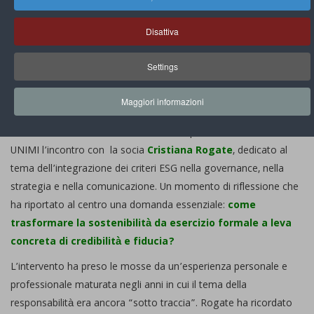
News Di PLEF
Disattiva
Appuntamenti. Integrare i criteri ESG:
governance, strategia e comunicazione
Settings
By
Segreteriaplef
Visite: 1410
Share:
Maggiori informazioni
Mercoledì 18 febbraio 2026 si è tenuto presso la Fondazione
UNIMI l’incontro con la socia
Cristiana Rogate
, dedicato al
tema dell’integrazione dei criteri ESG nella governance, nella
strategia e nella comunicazione. Un momento di riflessione che
ha riportato al centro una domanda essenziale:
come
trasformare la sostenibilità da esercizio formale a leva
concreta di credibilità e fiducia?
L’intervento ha preso le mosse da un’esperienza personale e
professionale maturata negli anni in cui il tema della
responsabilità era ancora “sotto traccia”. Rogate ha ricordato