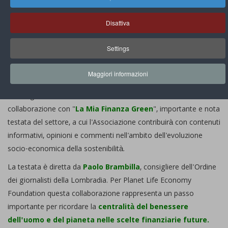
News Di PLEF
Disattiva
Avviata la collaborazione PLEF con "La mia
finanza green"
Settings
By
Segreteriaplef
Visite: 1119
Share:
Maggiori informazioni
E' con grande soddisfazione che PLEF annuncia la
collaborazione con "
La Mia Finanza Green
", importante e nota
testata del settore, a cui l'Associazione contribuirà con contenuti
informativi, opinioni e commenti nell'ambito dell'evoluzione
socio-economica della sostenibilità.
La testata è diretta da
Paolo Brambilla
, consigliere dell'Ordine
dei giornalisti della Lombradia. Per Planet Life Economy
Foundation questa collaborazione rappresenta un passo
importante per ricordare la
centralità del benessere
dell'uomo e del pianeta nelle scelte finanziarie future.