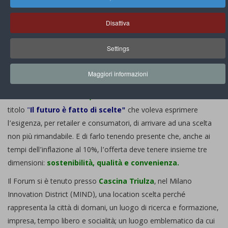
News Di PLEF
Disattiva
Green Retail Forum 2022
Settings
By
Segreteriaplef
Visite: 2078
Share:
Maggiori informazioni
Martedì
18 ottobre 2022
si è svolta la dodicesima edizione
del
Green Retail Forum,
con un format rinnovato e con un
titolo
"
Il futuro è fatto di scelte"
che voleva esprimere
l’esigenza, per retailer e consumatori, di arrivare ad una scelta
non più rimandabile. E di farlo tenendo presente che, anche ai
tempi dell’inflazione al 10%, l’offerta deve tenere insieme tre
dimensioni:
sostenibilità, qualità e convenienza.
Il Forum si è tenuto presso
Cascina Triulza
, nel Milano
Innovation District (MIND), una location scelta perché
rappresenta la città di domani, un luogo di ricerca e formazione,
impresa, tempo libero e socialità; un luogo emblematico da cui