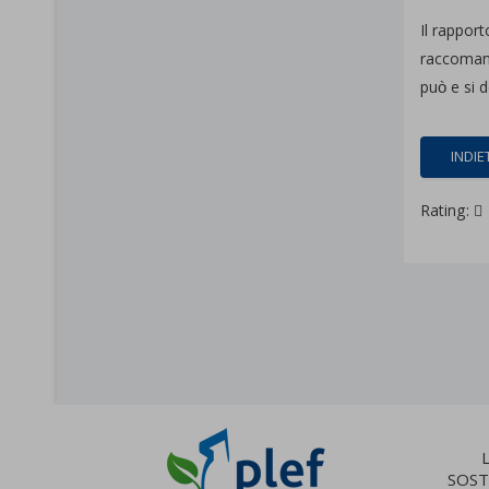
Il rappor
raccomand
può e si d
INDIE
Rating:
SOST