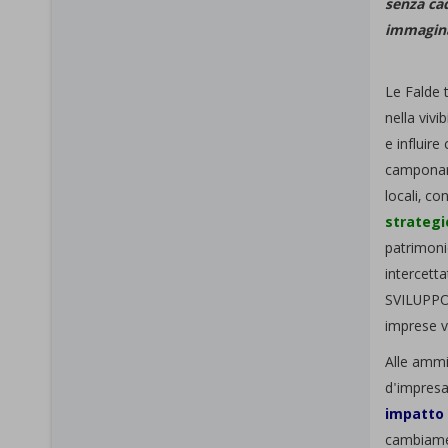
senza cad
immaginar
Le Falde t
nella vivi
e influire
camponari
locali, co
strategic
patrimonio
intercett
SVILUPPO 
imprese vi
Alle ammin
d'impresa 
impatto 
cambiamen