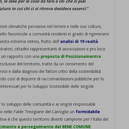
 le idee per le cose da fare e ciò che si può
ro in cui chi ci si ritrova desidera esserci.
"
ni climatiche pervasive nel terreni e nelle sue colture,
quello favorevole a comunità residenti in grado di rigenerarsi
uesta estrema sintesi, frutto dell'
analisi di 19 realtà
atori, cittadini rappresentanti di associazioni e pro loco
gere un rapporto con una
proposta di Posizionamentro
esclusive del territorio, tratte da un censimento del
zi e dalla diagnosi dei fattori critici della sostenibilità
endo così di disporre di raccomandazioni pubbliche per lo
teressati per lo Sviluppo Sostenibile delle singole
 lo sviluppo delle comuinità e ai singoli responsabili
uto nelle Falde Trevigiane del Cansiglio un
formidabile
ativa è che questo territorio diventi campione per l'Italia del
cimento e perseguimento del BENE COMUNE
.