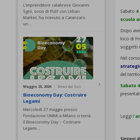
L’imprenditore calabrese Giovanni
Sabato
4
Sgrò, socio di PLEF con Urban
Market, ha ricevuto a Catanzaro
scuola a
un…
Dopo aver
loco di F
soggetti 
Nel corso 
strategi
del territ
Sabato 
Maggio 25, 2026
News dai Soci
presentati 
Bioeconomy Day: Costruire
Legami
Mercoledì 27 maggio presso
Fondazione UNIMI a Milano si terrà
Leggi
l'
ar
il Bioeconomy Day – Costruire
Legami…
Sintesi d