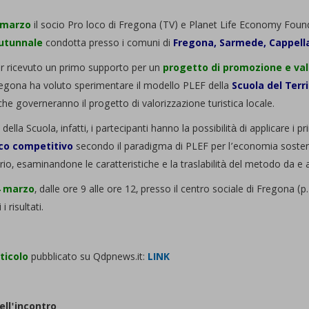
 marzo
il socio Pro loco di Fregona (TV) e Planet Life Economy Found
utunnale
condotta presso i comuni di
Fregona, Sarmede, Cappell
 ricevuto un primo supporto per un
progetto di promozione e valo
regona ha voluto sperimentare il modello PLEF della
Scuola del Terri
che governeranno il progetto di valorizzazione turistica locale.
della Scuola, infatti, i partecipanti hanno la possibilità di applicare i p
co competitivo
secondo il paradigma di PLEF per l’economia sostenibile
orio, esaminandone le caratteristiche e la traslabilità del metodo da e ad
4 marzo
, dalle ore 9 alle ore 12, presso il centro sociale di Fregona 
i risultati.
ticolo
pubblicato su Qdpnews.it:
LINK
ell'incontro