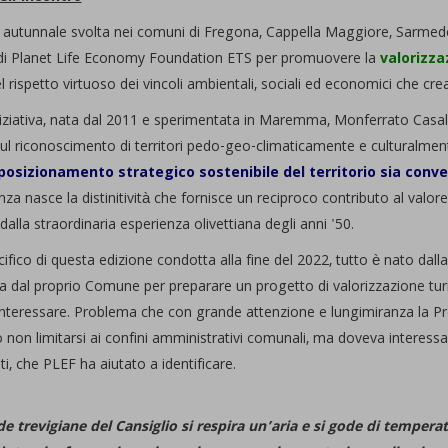
 autunnale svolta nei comuni di Fregona, Cappella Maggiore, Sarmede e
e di Planet Life Economy Foundation ETS per promuovere la
valorizzaz
l rispetto virtuoso dei vincoli ambientali, sociali ed economici che cr
iziativa, nata dal 2011 e sperimentata in Maremma, Monferrato Casale
sul riconoscimento di territori pedo-geo-climaticamente e culturalme
posizionamento strategico sostenibile del territorio sia conv
za nasce la distinitività che fornisce un reciproco contributo al valo
alla straordinaria esperienza olivettiana degli anni '50.
ifico di questa edizione condotta alla fine del 2022, tutto è nato dall
a dal proprio Comune per preparare un progetto di valorizzazione turis
nteressare. Problema che con grande attenzione e lungimiranza la 
non limitarsi ai confini amministrativi comunali, ma doveva interessa
ti, che PLEF ha aiutato a identificare.
de trevigiane del Cansiglio si respira un’aria e si gode di tempera