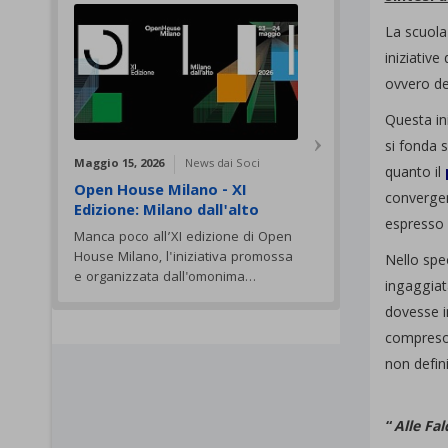
La scuola
iniziativ
ovvero de
Questa in
si fonda 
Maggio 15, 2026
News dai Soci
quanto il
Open House Milano - XI
convergen
Edizione: Milano dall'alto
espresso d
Manca poco all’XI edizione di Open
House Milano, l'iniziativa promossa
Nello spec
e organizzata dall'omonima…
ingaggiat
dovesse i
compreso 
non defini
“
Alle Fal