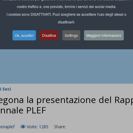
nostro traffico e, ove previsto, fornire i servizi dei social media.
I cookies sono DISATTIVATI. Puoi scegliere se accettare l'uso degli stessi o
disattivarli.
Ok, accetto!
Disattiva
Settings
Maggiori informazioni
 Soci
egona la presentazione del Rapp
nnale PLEF
eriaplef
Visite: 1285
Share: