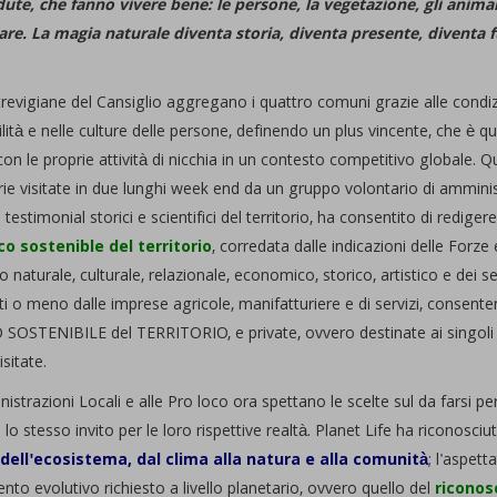
ute, che fanno vivere bene: le persone, la vegetazione, gli animali,
e. La magia naturale diventa storia, diventa presente, diventa futu
revigiane del Cansiglio aggregano i quattro comuni grazie alle condizio
bilità e nelle culture delle persone, definendo un plus vincente, che è 
 con le proprie attività di nicchia in un contesto competitivo globale. Q
e visitate in due lunghi week end da un gruppo volontario di amministr
n testimonial storici e scientifici del territorio, ha consentito di redi
o sostenible del territorio
, corredata dalle indicazioni delle Forze 
 naturale, culturale, relazionale, economico, storico, artistico e dei servi
ati o meno dalle imprese agricole, manifatturiere e di servizi, consent
SOSTENIBILE del TERRITORIO, e private, ovvero destinate ai singoli in
sitate.
istrazioni Locali e alle Pro loco ora spettano le scelte sul da farsi per
lo stesso invito per le loro rispettive realtà. Planet Life ha riconosci
dell'ecosistema, dal clima alla natura e alla comunità
; l'aspett
to evolutivo richiesto a livello planetario, ovvero quello del
riconos