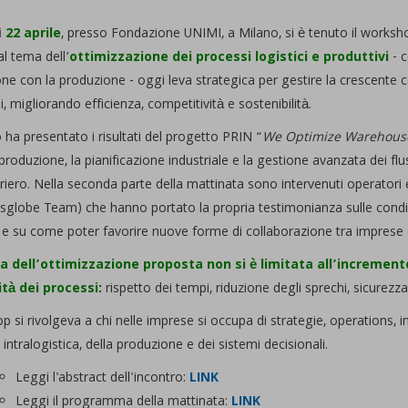
ì
22 aprile
, presso Fondazione UNIMI, a Milano, si è tenuto il worksh
l tema dell’
ottimizzazione dei processi logistici e produttivi
- 
ne con la produzione - oggi leva strategica per gestire la crescente com
i, migliorando efficienza, competitività e sostenibilità.
 ha presentato i risultati del progetto PRIN “
We Optimize Warehous
produzione, la pianificazione industriale e la gestione avanzata dei flu
riero. Nella seconda parte della mattinata sono intervenuti operatori e
globe Team) che hanno portato la propria testimonianza sulle condizion
 e su come poter favorire nuove forme di collaborazione tra imprese e 
ra dell’ottimizzazione proposta non si è limitata all’increment
ità dei processi
:
rispetto dei tempi, riduzione degli sprechi, sicurezza,
p si rivolgeva a chi nelle imprese si occupa di strategie, operations, i
 intralogistica, della produzione e dei sistemi decisionali.
Leggi l'abstract dell'incontro:
LINK
Leggi il programma della mattinata:
LINK