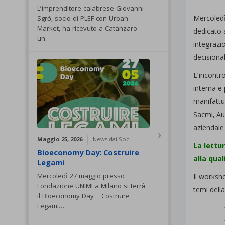
L’imprenditore calabrese Giovanni
Mercoled
Sgrò, socio di PLEF con Urban
Market, ha ricevuto a Catanzaro
dedicato a
un…
integrazio
decisional
L’incontro
interna e 
manifattu
Sacmi, Aus
aziendale
Maggio 25, 2026
News dai Soci
La lettu
Bioeconomy Day: Costruire
alla qual
Legami
Mercoledì 27 maggio presso
Il worksho
Fondazione UNIMI a Milano si terrà
temi della
il Bioeconomy Day – Costruire
Legami…