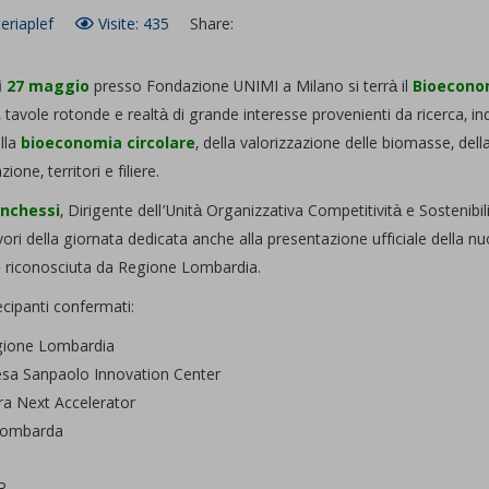
eriaplef
Visite: 435
Share:
ì
27 maggio
presso Fondazione UNIMI a Milano si terrà il
Bioecono
i, tavole rotonde e realtà di grande interesse provenienti da ricerca, in
lla
bioeconomia circolare
, della valorizzazione delle biomasse, dell
ione, territori e filiere.
anchessi
, Dirigente dell’Unità Organizzativa Competitività e Sostenibi
avori della giornata dedicata anche alla presentazione ufficiale della n
e
riconosciuta da Regione Lombardia.
ecipanti confermati:
ione Lombardia
esa Sanpaolo Innovation Center
ra Next Accelerator
lombarda
I