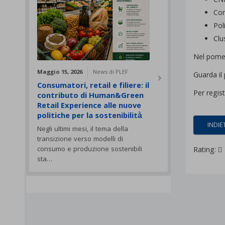
CN
Con
Pol
Clu
Nel pomeri
Maggio 15, 2026
News di PLEF
Guarda i
Consumatori, retail e filiere: il
Per regist
contributo di Human&Green
Retail Experience alle nuove
politiche per la sostenibilità
INDIE
Negli ultimi mesi, il tema della
transizione verso modelli di
consumo e produzione sostenibili
Rating:
sta…