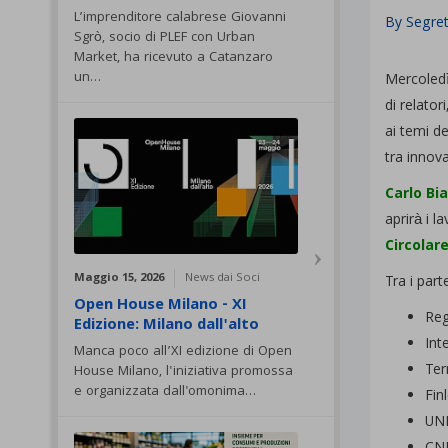
L’imprenditore calabrese Giovanni
By
Segret
Sgrò, socio di PLEF con Urban
Market, ha ricevuto a Catanzaro
un…
Mercoled
di relator
ai temi de
tra innovaz
Carlo Bi
aprirà i l
Circolar
Maggio 15, 2026
News dai Soci
Tra i part
Open House Milano - XI
Reg
Edizione: Milano dall'alto
Int
Manca poco all’XI edizione di Open
Ter
House Milano, l'iniziativa promossa
e organizzata dall'omonima…
Fin
UN