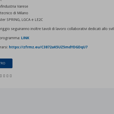
R
findustria Varese
itecnico di Milano
ster SPRING, LGCA e LE2C
ggio seguiranno inoltre tavoli di lavoro collaborativi dedicati allo sv
l programma:
LINK
rarsi:
https://zfrmz.eu/C3872aK5UZ5mdYDGDqU7
TRO