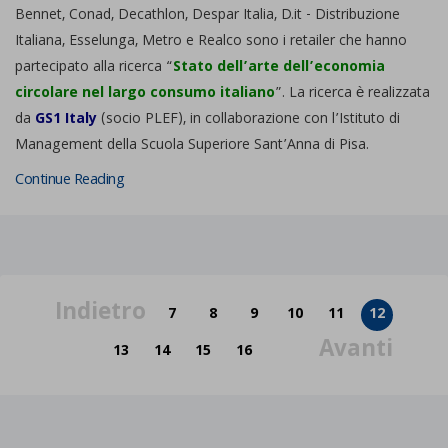
Bennet, Conad, Decathlon, Despar Italia, D.it - Distribuzione
Italiana, Esselunga, Metro e Realco sono i retailer che hanno
partecipato alla ricerca “
Stato dell’arte dell’economia
circolare nel largo consumo italiano
”. La ricerca è realizzata
da
GS1 Italy
(socio PLEF), in collaborazione con l’Istituto di
Management della Scuola Superiore Sant’Anna di Pisa.
Continue Reading
Indietro
7
8
9
10
11
12
Avanti
13
14
15
16