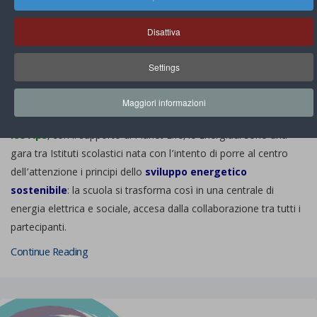
News Dai Soci
Disattiva
Conclusa la prima fase delle "maratone"
scolastiche delle Energiadi!
Settings
Si è ufficialmente conclusa la prima fase di maratone
Maggiori informazioni
scolastiche delle
Energiadi
! Promosse dala gemellata
Social
Ice Aps
, con il supporto di Planet Life, le Energiadi sono una
gara tra Istituti scolastici nata con l’intento di porre al centro
dell’attenzione i principi dello
sviluppo energetico
sostenibile
: la scuola si trasforma così in una centrale di
energia elettrica e sociale, accesa dalla collaborazione tra tutti i
partecipanti.
Continue Reading